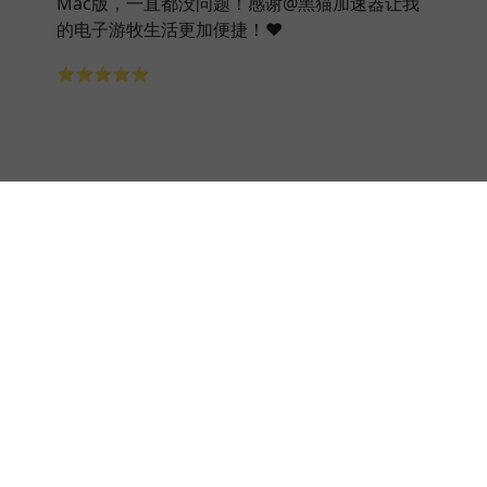
Mac版，一直都没问题！感谢@黑猫加速器让我
的电子游牧生活更加便捷！❤️
⭐⭐⭐⭐⭐
Calvin
黑猫加速器是市面上最好的加速器之一。简单很